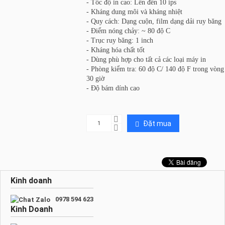
-
Tốc độ in cao: Lên đến 10 ips
-
Kháng dung môi và kháng nhiệt
-
Quy cách: Dạng cuộn, film dạng dải ruy băng
-
Điểm nóng chảy: ~ 80 độ C
-
Trục ruy băng: 1 inch
-
Kháng hóa chất tốt
-
Dùng phù hợp cho tất cả các loại máy in
-
Phòng kiểm tra: 60 độ C/ 140 độ F trong vòng
30 giờ
-
Độ bám dính cao
Đặt mua

Kinh doanh
0978 594 623
Kinh Doanh