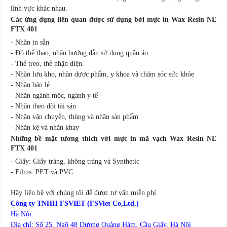
lĩnh vực khác nhau.
Các ứng dụng liên quan được sử dụng bởi mực in Wax Resin NE
FTX 401
-
Nhãn in sẵn
-
Đồ thể thao, nhãn hướng dẫn sử dụng quần áo
-
Thẻ treo, thẻ nhận diện.
-
Nhãn lưu kho, nhãn dược phẩm, y khoa và chăm sóc sức khỏe
-
Nhãn bán lẻ
-
Nhãn ngành mộc, ngành y tế
-
Nhãn theo dõi tài sản
-
Nhãn vận chuyển, thùng và nhãn sản phẩm
-
Nhãn kệ và nhãn khay
Những bề mặt tương thích với mực in mã vạch Wax Resin NE
FTX 401
-
Giấy: Giấy tráng, không tráng và Synthetic
-
Films: PET và PVC
Hãy liên hệ với chúng tôi để được tư vấn miễn phí
Công ty TNHH FSVIET (FSViet Co,Ltd.)
Hà Nội:
Địa chỉ: Số 25, Ngõ 48 Dương Quảng Hàm, Cầu Giấy, Hà Nội