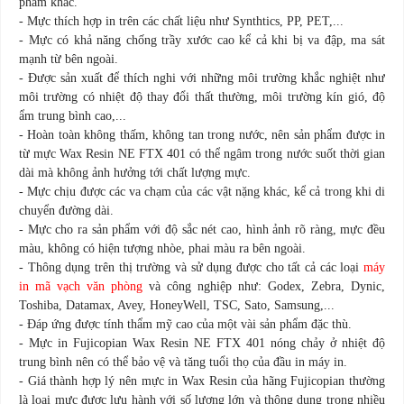
phẩm khác.
-
Mực thích hợp in trên các chất liệu như Synthtics, PP, PET,...
-
Mực có khả năng chống trầy xước cao kể cả khi bị va đập, ma sát
mạnh từ bên ngoài.
-
Được sản xuất để thích nghi với những môi trường khắc nghiệt như
môi trường có nhiệt độ thay đổi thất thường, môi trường kín gió, độ
ẩm trung bình cao,...
-
Hoàn toàn không thấm, không tan trong nước, nên sản phẩm được in
từ mực Wax Resin NE FTX 401 có thể ngâm trong nước suốt thời gian
dài mà không ảnh hưởng tới chất lượng mực.
-
Mực chịu được các va chạm của các vật nặng khác, kể cả trong khi di
chuyển đường dài.
-
Mực cho ra sản phẩm với độ sắc nét cao, hình ảnh rõ ràng, mực đều
màu, không có hiện tượng nhòe, phai màu ra bên ngoài.
-
Thông dụng trên thị trường và sử dụng được cho tất cả các loại
máy
in mã vạch văn phòng
và công nghiệp như: Godex, Zebra, Dynic,
Toshiba, Datamax, Avey, HoneyWell, TSC, Sato, Samsung,...
-
Đáp ứng được tính thẩm mỹ cao của một vài sản phẩm đặc thù.
-
Mực in Fujicopian Wax Resin NE FTX 401 nóng chảy ở nhiệt độ
trung bình nên có thể bảo vệ và tăng tuổi thọ của đầu in máy in.
-
Giá thành hợp lý nên mực in Wax Resin của hãng Fujicopian thường
là loại mực được lưu hành với số lượng lớn và thông dụng trong nhiều