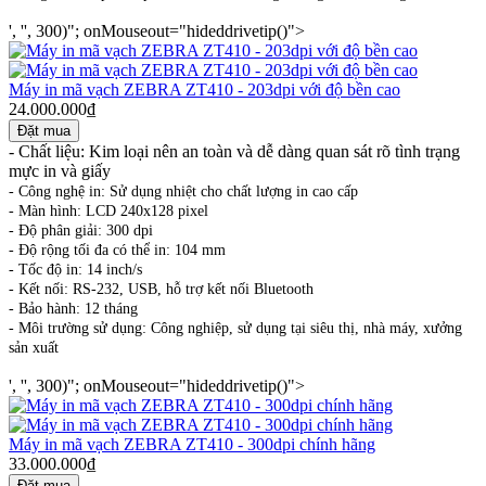
', '', 300)"; onMouseout="hideddrivetip()">
Máy in mã vạch ZEBRA ZT410 - 203dpi với độ bền cao
24.000.000₫
- Chất liệu: Kim loại nên an toàn và dễ dàng quan sát rõ tình trạng
mực in và giấy
- Công nghệ in: Sử dụng nhiệt cho chất lượng in cao cấp
- Màn hình: LCD 240x128 pixel
- Độ phân giải: 300 dpi
- Độ rộng tối đa có thể in: 104 mm
- Tốc độ in: 14 inch/s
- Kết nối: RS-232, USB, hỗ trợ kết nối Bluetooth
- Bảo hành: 12 tháng
- Môi trường sử dụng: Công nghiệp, sử dụng tại siêu thị, nhà máy, xưởng
sản xuất
', '', 300)"; onMouseout="hideddrivetip()">
Máy in mã vạch ZEBRA ZT410 - 300dpi chính hãng
33.000.000₫