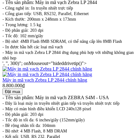
- Tên sản phẩm: Máy in mã vạch Zebra LP 2844
- Công nghệ in: In truyền nhiệt trực tiếp
- Cổng giao tiếp: USB, RS232, Parallel, Ethernet
- Kích thước: 200mm x 248mm x 173mm
- Trọng lượng: 1.5 kg
- Độ phân giải: 203 dpi
- Tốc độ: 102 mm/giây
- Bộ nhớ: 4MB Flash 8MB SDRAM, có thể nâng cấp lên 8MB Flash
- In được hầu hết các loại mã vạch
- Máy in mã vạch Zebra LP 2844 ứng dụng phù hợp với những không gian
nhỏ hẹp
', '', 300)"; onMouseout="hideddrivetip()">
Máy in mã vạch Zebra LP 2844 chính hãng
8.800.000₫
- Tên sản phẩm: Máy in mã vạch ZEBRA S4M - USA
- Đây là loại máy in truyền nhiệt gián tiếp và truyền nhiệt trực tiếp
- Máy có màn hình điều khiển LCD 240x128 pixel
- Độ phân giải: 203 dpi
- Tốc độ in tối đa: 6 inches/giây (152mm/giây)
- Bề rộng nhãn tối đa: 104mm
- Bộ nhớ: 4 MB Flash, 8 MB DRAM
- Kết nối: USB, RS 232, Parallel