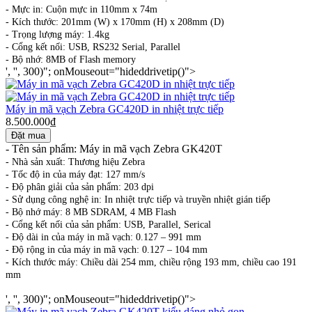
- Mực in: Cuộn mực in 110mm x 74m
- Kích thước: 201mm (W) x 170mm (H) x 208mm (D)
- Trọng lượng máy: 1.4kg
- Cổng kết nối: USB, RS232 Serial, Parallel
- Bộ nhớ: 8MB of Flash memory
', '', 300)"; onMouseout="hideddrivetip()">
Máy in mã vạch Zebra GC420D in nhiệt trực tiếp
8.500.000₫
-
Tên sản phẩm: Máy in mã vạch Zebra GK420T
-
Nhà sản xuất: Thương hiệu Zebra
-
Tốc độ in của máy đạt: 127 mm/s
-
Độ phân giải của sản phẩm: 203 dpi
-
Sử dụng công nghệ in: In nhiệt trực tiếp và truyền nhiệt gián tiếp
-
Bộ nhớ máy: 8 MB SDRAM, 4 MB Flash
-
Cổng kết nối của sản phẩm: USB, Parallel, Serical
-
Độ dài in của máy in mã vạch: 0.127 – 991 mm
-
Độ rộng in của máy in mã vạch: 0.127 – 104 mm
-
Kích thước máy: Chiều dài 254 mm, chiều rộng 193 mm, chiều cao 191
mm
', '', 300)"; onMouseout="hideddrivetip()">