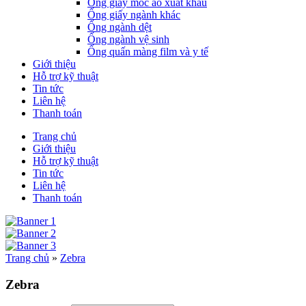
Ống giấy móc áo xuất khẩu
Ống giấy ngành khác
Ống ngành dệt
Ống ngành vệ sinh
Ống quấn màng film và y tế
Giới thiệu
Hỗ trợ kỹ thuật
Tin tức
Liên hệ
Thanh toán
Trang chủ
Giới thiệu
Hỗ trợ kỹ thuật
Tin tức
Liên hệ
Thanh toán
Trang chủ
»
Zebra
Zebra