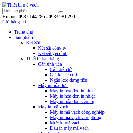
Hotline:
0987 144 786 - 0933 981 290
Giỏ hàng
0
Trang chủ
Sản phẩm
Két Sắt
Két sắt công ty
Két sắt gia đình
Thiết bị bán hàng
Cân tính tiền
Cân điện tử
Giá kệ siêu thị
Ngăn kéo đựng tiền
Máy in hóa đơn
Máy in hóa đơn in kim
Máy in hóa đơn in nhiệt
Máy in hóa đơn siêu thị
Máy in mã vạch
Máy in mã vạch công nghiệp
Máy in mã vạch văn phòng
Mực in mã vạch
Đầu in máy mã vạch