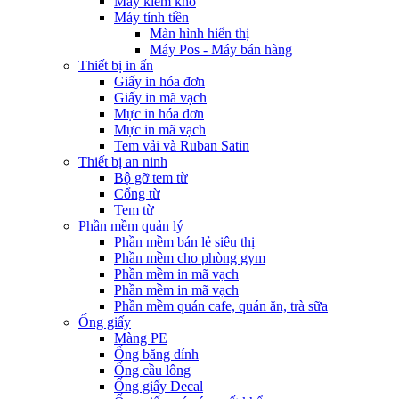
Máy kiểm kho
Máy tính tiền
Màn hình hiển thị
Máy Pos - Máy bán hàng
Thiết bị in ấn
Giấy in hóa đơn
Giấy in mã vạch
Mực in hóa đơn
Mực in mã vạch
Tem vải và Ruban Satin
Thiết bị an ninh
Bộ gỡ tem từ
Cổng từ
Tem từ
Phần mềm quản lý
Phần mềm bán lẻ siêu thị
Phần mềm cho phòng gym
Phần mềm in mã vạch
Phần mềm in mã vạch
Phần mềm quán cafe, quán ăn, trà sữa
Ống giấy
Màng PE
Ống băng dính
Ống cầu lông
Ống giấy Decal