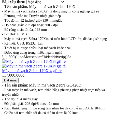
Sắp xếp theo:
- Tên sản phẩm: Máy in mã vạch Zebra 170Xi4
- Máy in mã vạch Zebra 170Xi4 là dòng máy in công nghiệp giá rẻ
- Phương thức in: Truyền nhiệt gián tiếp
- Tốc độ in: 12 inches/ giây (304mm/giây)
- Độ phân giải: 203 dpi hoặc 300 - dpi
- Bề rộng nhãn tối đa: 168 mm
- Bộ nhớ: 16 MB
- Máy in mã vạch Zebra 170Xi4 có màn hình LCD lớn, dễ dàng sử dụng
- Kết nối: USB, RS232, Lan
- Thiết bị in được nhiều loại mã vạch khác nhau
- Được ứng dụng trong nhiều ngành nghề
', '', 300)"; onMouseout="hideddrivetip()">
Máy in mã vạch Zebra 170Xi4 giá rẻ
117.000.000₫
- Tên sản phẩm: Máy in mã vạch Zebra GC420D
- Loại máy: In mã vạch, tem nhãn bằng phương pháp nhiệt trực tiếp và
truyền nhiệt
- Tốc độ in: 4 inchs/giây
- Độ phân giải: 203 dpi/8 dots trên mm
- Kích thước giấy in: Bề rộng tem nhãn tối đa có thể in được là 104mm
- Chiều dài tem nhãn tối đa có thể in được là 991mm