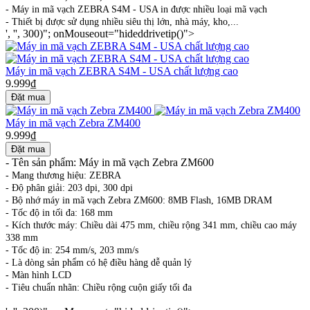
- Máy in mã vạch ZEBRA S4M - USA in được nhiều loại mã vạch
- Thiết bị được sử dụng nhiều siêu thị lớn, nhà máy, kho,...
', '', 300)"; onMouseout="hideddrivetip()">
Máy in mã vạch ZEBRA S4M - USA chất lượng cao
9.999₫
Máy in mã vạch Zebra ZM400
9.999₫
-
Tên sản phẩm: Máy in mã vạch Zebra ZM600
-
Mang thương hiệu: ZEBRA
-
Độ phân giải: 203 dpi, 300 dpi
-
Bộ nhớ máy in mã vạch Zebra ZM600: 8MB Flash, 16MB DRAM
-
Tốc độ in tối đa: 168 mm
-
Kích thước máy: Chiều dài 475 mm, chiều rộng 341 mm, chiều cao máy
338 mm
-
Tốc độ in: 254 mm/s, 203 mm/s
-
Là dòng sản phẩm có hệ điều hàng dễ quản lý
-
Màn hình LCD
-
Tiêu chuẩn nhãn: Chiều rộng cuộn giấy tối đa