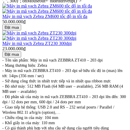
', '', 300)"; onMouseout="hideddrivetip()">
Máy in mã vạch Zebra ZM600 tốc độ in tối đa
50.000.000₫
Máy in mã vạch Zebra ZT230 300dpi
23.000.000₫
-
Tên sản phẩm: Máy in mã vạch ZEBBRA ZT410 – 203 dpi
-
Mang thương hiệu: Zebra
-
Máy in mã vạch ZEBBRA ZT410 – 203 dpi sở hữu tốc độ in (max) lên
tới: 14ips (356 mm / sec)
-
Sử dụng công thức in nhiệt trực tiếp và in nhiệt qua ribbon mực
-
Bộ nhớ máy: 512 MB Flash (64 MB user – available), 256 MB RAM (4
MB user – available)
-
Độ phân sải của máy in mã vạch ZEBBRA ZT410 – 203 dpi lên đến: 300
dpi / 12 dots per mm, 600 dpi / 24 dots per mm
-
Giao tiếp hệ thống: USB 2.0 and RS – 232 serial posrts / Parallel /
Wireless 802.11 a/b/g/n (option),…
-
Chiều rộng in của máy: 104 mm
-
Khổ giấy in của máy: 110 mm
-
Có giá thành phù hợp với nhu cầu sử dụng của người tiêu dùng