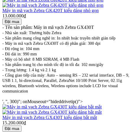
Máy in mã vạch Zebra GK420T kiểu dáng nhỏ gọn
13.000.000₫
-
Tên sản phẩm: Máy in mã vạch Zebra GX430T
-
Nhà sản xuất: Thương hiệu Zebra
-
Sản phẩm mang công nghệ in: In nhiệt hoặc truyền nhiệt gián tiếp
-
Máy in mã vạch Zebra GX430T có độ phân giải: 300 dpi
-
Độ rộng in: 104 mm
-
Độ dài in: 990 mm
-
Máy có bộ nhớ: 8 MB SDRAM, 4 MB Flash
-
Sản phẩm trang bị cho mình tốc độ in tối đa: 102 mm/giây
-
Trọng lượng: 1.4 kg và 2.1 kg
-
Cổng giao tiếp của máy: Auto – sensing RS – 232 serial interface, DB – 9,
USB 1.1, bi-directional, Parallel, ZebraNet 10/100 Print Server, 02.11g
wireless, Bluetooth wireless, Wireless options include LCD for visual
communication
', '', 300)"; onMouseout="hideddrivetip()">
Máy in mã vạch Zebra GX430T kiểu dáng bắt mắt
15.200.000₫