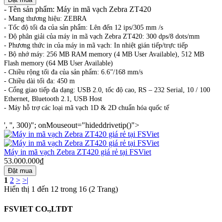
-
Tên sản phẩm: Máy in mã vạch Zebra ZT420
-
Mang thương hiệu: ZEBRA
-
Tốc độ tối đa của sản phẩm: Lên đến 12 ips/305 mm /s
-
Độ phân giải của máy in mã vạch Zebra ZT420: 300 dps/8 dots/mm
-
Phương thức in của máy in mã vạch: In nhiệt gián tiếp/trực tiếp
-
Bộ nhớ máy: 256 MB RAM memory (4 MB User Available), 512 MB
Flash memory (64 MB User Available)
-
Chiều rộng tối đa của sản phẩm: 6.6”/168 mm/s
-
Chiều dài tối đa: 450 m
-
Cổng giao tiếp đa dạng: USB 2.0, tốc độ cao, RS – 232 Serial, 10 / 100
Ethernet, Bluetooth 2.1, USB Host
-
Máy hỗ trợ các loại mã vạch 1D & 2D chuẩn hóa quốc tế
', '', 300)"; onMouseout="hideddrivetip()">
Máy in mã vạch Zebra ZT420 giá rẻ tại FSViet
53.000.000₫
1
2
>
>|
Hiển thị 1 đến 12 trong 16 (2 Trang)
FSVIET CO.,LTDT