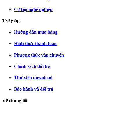
Cơ hội nghề nghiệp
Trợ giúp
Hướng dẫn mua hàng
Hình thức thanh toán
Phương thức vận chuyển
Chính sách đổi trả
Thư viện download
Bảo hành và đổi trả
Về chúng tôi
Công Ty TNHH FSVIET - FSVIET Company Litmied.
Tên viết tắt: FSVIET CO.,LTD.
Thành lập ngày 14 tháng 06 năm 2010 Đăng ký thay đổi lần thứ
10: ngày 25 tháng 11 năm 2020.