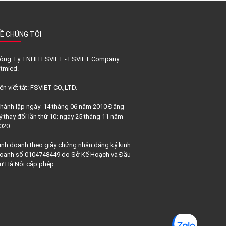
Ề CHÚNG TÔI
ông Ty TNHH FSVIET - FSVIET Company
itmied.
ên viết tắt: FSVIET CO.,LTD.
hành lập ngày 14 tháng 06 năm 2010 Đăng
ý thay đổi lần thứ 10: ngày 25 tháng 11 năm
020.
inh doanh theo giấy chứng nhận đăng ký kinh
oanh số 0104748449 do Sở Kế Hoạch và Đầu
ư Hà Nội cấp phép.