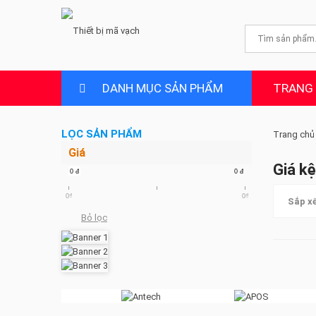
DANH MỤC SẢN PHẨM
TRANG
LỌC SẢN PHẨM
Trang chủ
Giá
Giá kệ
0
đ
0
đ
0₫
0₫
Sắp xế