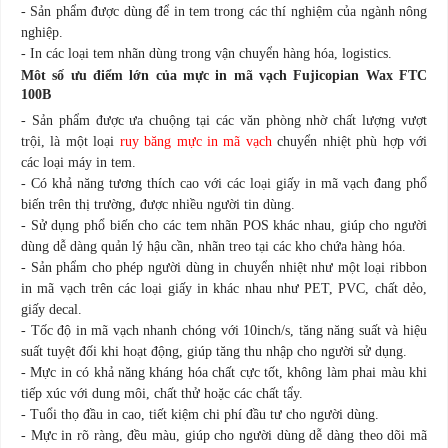
- Sản phẩm được dùng để in tem trong các thí nghiệm của ngành nông
nghiệp.
- In các loại tem nhãn dùng trong vận chuyển hàng hóa, logistics.
Môt số ưu điểm lớn của mực in mã vạch Fujicopian Wax FTC
100B
- Sản phẩm được ưa chuộng tại các văn phòng nhờ chất lượng vượt
trội, là một loại
ruy băng mực in mã vạch
chuyển nhiệt phù hợp với
các loại máy in tem.
- Có khả năng tương thích cao với các loại giấy in mã vạch đang phổ
biến trên thị trường, được nhiều người tin dùng.
- Sử dụng phổ biến cho các tem nhãn POS khác nhau, giúp cho người
dùng dễ dàng quản lý hậu cần, nhãn treo tại các kho chứa hàng hóa.
- Sản phẩm cho phép người dùng in chuyển nhiệt như một loại ribbon
in mã vạch trên các loại giấy in khác nhau như PET, PVC, chất dẻo,
giấy decal.
- Tốc độ in mã vạch nhanh chóng với 10inch/s, tăng năng suất và hiệu
suất tuyệt đối khi hoạt động, giúp tăng thu nhập cho người sử dụng.
- Mực in có khả năng kháng hóa chất cực tốt, không làm phai màu khi
tiếp xúc với dung môi, chất thử hoặc các chất tẩy.
- Tuổi thọ đầu in cao, tiết kiệm chi phí đầu tư cho người dùng.
- Mực in rõ ràng, đều màu, giúp cho người dùng dễ dàng theo dõi mã