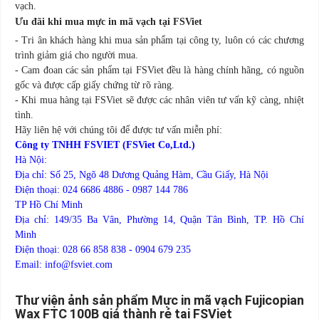
vạch.
Ưu đãi khi mua mực in mã vạch tại FSViet
- Tri ân khách hàng khi mua sản phẩm tại công ty, luôn có các chương
trình giảm giá cho người mua.
- Cam đoan các sản phẩm tại FSViet đều là hàng chính hãng, có nguồn
gốc và được cấp giấy chứng từ rõ ràng.
- Khi mua hàng tại FSViet sẽ được các nhân viên tư vấn kỹ càng, nhiệt
tình.
Hãy liên hệ với chúng tôi để được tư vấn miễn phí:
Công ty TNHH FSVIET (FSViet Co,Ltd.)
Hà Nội:
Địa chỉ: Số 25, Ngõ 48 Dương Quảng Hàm, Cầu Giấy, Hà Nội
Điện thoại: 024 6686 4886 - 0987 144 786
TP Hồ Chí Minh
Địa chỉ: 149/35 Ba Vân, Phường 14, Quận Tân Bình, TP. Hồ Chí
Minh
Điện thoại: 028 66 858 838 - 0904 679 235
Email: info@fsviet.com
Thư viện ảnh sản phẩm Mực in mã vạch Fujicopian
Wax FTC 100B giá thành rẻ tại FSViet