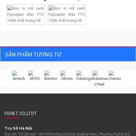
SẢN PHẨM TƯƠNG TỰ


FSVIET CO.,LTDT
Trụ Sở Hà Nội
Địa chỉ: Số 20 ngõ 165/49 Đường Dương Quảng Hàm, Phường Nghĩa Đô,