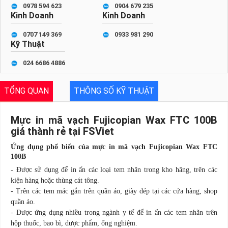
0978 594 623
0904 679 235
Kinh Doanh
Kinh Doanh
0707 149 369
0933 981 290
Kỹ Thuật
024 6686 4886
TỔNG QUAN
THÔNG SỐ KỸ THUẬT
Mực in mã vạch Fujicopian Wax FTC 100B
giá thành rẻ tại FSViet
Ứng dụng phổ biến của mực in mã vạch Fujicopian Wax FTC
100B
- Được sử dụng để in ấn các loại tem nhãn trong kho hãng, trên các
kiện hàng hoặc thùng cát tông.
- Trên các tem mác gắn trên quần áo, giày dép tại các cửa hàng, shop
quần áo.
- Được ứng dụng nhiều trong ngành y tế để in ấn các tem nhãn trên
hộp thuốc, bao bì, dược phẩm, ống nghiệm.