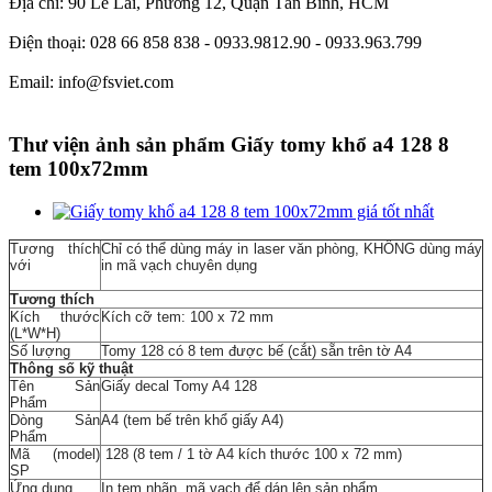
Địa chỉ: 90 Lê Lai, Phường 12, Quận Tân Bình, HCM
Điện thoại: 028 66 858 838 - 0933.9812.90 - 0933.963.799
Email: info@fsviet.com
Thư viện ảnh sản phẩm Giấy tomy khổ a4 128 8
tem 100x72mm
Tương thích
Chỉ có thể dùng máy in laser văn phòng, KHÔNG dùng máy
với
in mã vạch chuyên dụng
Tương thích
Kích thước
Kích cỡ tem: 100 x 72 mm
(L*W*H)
Số lượng
Tomy 128 có 8 tem được bế (cắt) sẵn trên tờ A4
Thông số kỹ thuật
Tên Sản
Giấy decal Tomy A4 128
Phẩm
Dòng Sản
A4 (tem bế trên khổ giấy A4)
Phẩm
Mã (model)
128 (8 tem / 1 tờ A4 kích thước 100 x 72 mm)
SP
Ứng dụng
In tem nhãn, mã vạch để dán lên sản phẩm