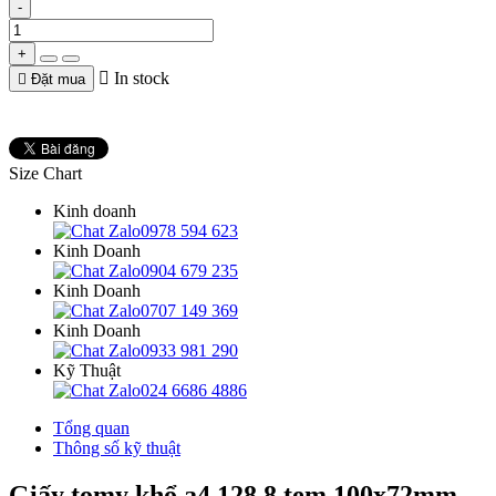
-
+

In stock

Đặt mua
Size Chart
Kinh doanh
0978 594 623
Kinh Doanh
0904 679 235
Kinh Doanh
0707 149 369
Kinh Doanh
0933 981 290
Kỹ Thuật
024 6686 4886
Tổng quan
Thông số kỹ thuật
Giấy tomy khổ a4 128 8 tem 100x72mm