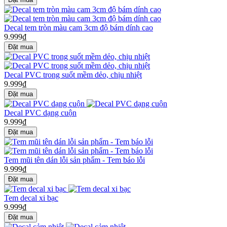
Decal tem tròn màu cam 3cm độ bám dính cao
9.999₫
Decal PVC trong suốt mềm dẻo, chịu nhiệt
9.999₫
Decal PVC dạng cuộn
9.999₫
Tem mũi tên dán lỗi sản phẩm - Tem báo lỗi
9.999₫
Tem decal xi bạc
9.999₫