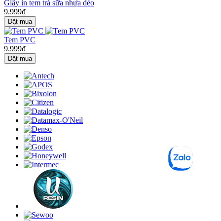
Giấy in tem trà sữa nhựa dẻo
9.999₫
Tem PVC
9.999₫