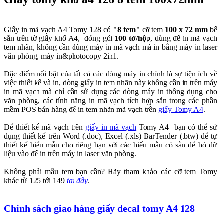
Giấy in mã vạch A4 Tomy 128 có
"8 tem"
cỡ tem
100 x 72 mm
bế
sẵn trên tờ giấy khổ A4, đóng gói
100 tờ/hộp
, dùng để in mã vạch
tem nhãn, không cần dùng máy in mã vạch mà in bằng máy in laser
văn phòng, máy in&photocopy 2in1.
Đặc điểm nổi bật của tất cả các dòng máy in chính là sự tiện ích về
việc thiết kế và in, dòng giấy in tem nhãn này không cần in trên máy
in mã vạch mà chỉ cần sử dụng các dòng máy in thông dụng cho
văn phòng, các tính năng in mã vạch tích hợp sẵn trong các phần
mềm POS bán hàng để in tem nhãn mã vạch trên
giấy Tomy A4
.
Để thiết kế mã vạch trên
giấy in mã vạch
Tomy A4 bạn có thể sử
dụng thiết kế trên Word (.doc), Excel (.xls) BarTender (.btw) để tự
thiết kế biểu mẫu cho riêng bạn với các biểu mẫu có sẵn để bỏ dữ
liệu vào để in trên máy in laser văn phòng.
Không phải mẫu tem bạn cần? Hãy tham khảo các cỡ tem Tomy
khác từ 125 tới 149
tại đây
.
Chính sách giao hàng giấy decal tomy A4 128