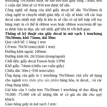
tem/hàng 70x50mm được bế sẵn trên khổ giấy rộng 73mm, trên
1 cuộn dài 50m sẽ có 934 tem được bế sẵn.
Công nghệ sử dụng của khổ giấy decal bế sẵn 70x50mm là
công nghệ in chuyển nhiệt gián tiếp vì vậy sẽ khác với các loại
decal cảm nhiệt trực tiếp là khi in sẽ cần có sự kết hợp với ruy
băng mực in có thể là ribbon wax hoặc ribbon wax/resin để tạo
ra được bản in đẹp, sắc nét nhất, giữ bền bỉ với thời gian.
Thông số kỹ thuật của giấy decal in mã vạch 1 tem/hàng
70x50mm, khổ 73mm, dài 50m:
Quy cách bế: 1 hàng 1 tem
Cỡ tem: 70x50 (mm) (khổ 1 tem)
Đường kính ngoài: 100mm
Đường kính lõi: 26/32mm (trong/ngoài)
Chất liệu: giấy decal Fasson hoặc UPM
Khổ giấy: 74mm (chiều cao cuộn giấy)
Chiều dài: 50m (~930 tem/cuộn)
Ứng dụng của giấy in 1 tem/hàng 70x50mm: chủ yếu sử dụng
cho ngành
tem nhãn phụ sản phẩm
hàng hóa, in decal... và các
công dụng khác.
Giá bán của 1 cuộn tem 70x50mm 1 tem/hàng sẽ dao động từ
70.000 -75.000 với số lượng lớn sẽ có giá ưu đãi cho quý
khách.
Giao hàng giấy in mã vạch 1 tem: