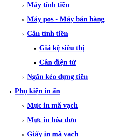
Máy tính tiền
Máy pos - Máy bán hàng
Cân tính tiền
Giá kệ siêu thị
Cân điện tử
Ngăn kéo đựng tiền
Phụ kiện in ấn
Mực in mã vạch
Mực in hóa đơn
Giấy in mã vạch