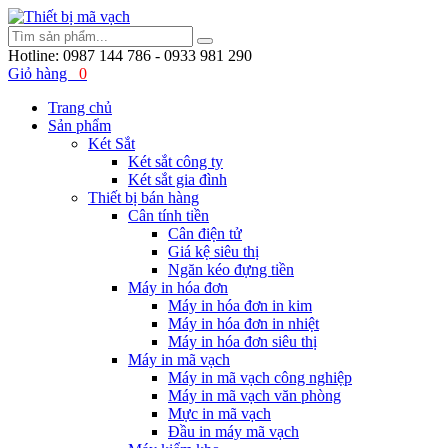
Hotline:
0987 144 786 - 0933 981 290
Giỏ hàng
0
Trang chủ
Sản phẩm
Két Sắt
Két sắt công ty
Két sắt gia đình
Thiết bị bán hàng
Cân tính tiền
Cân điện tử
Giá kệ siêu thị
Ngăn kéo đựng tiền
Máy in hóa đơn
Máy in hóa đơn in kim
Máy in hóa đơn in nhiệt
Máy in hóa đơn siêu thị
Máy in mã vạch
Máy in mã vạch công nghiệp
Máy in mã vạch văn phòng
Mực in mã vạch
Đầu in máy mã vạch