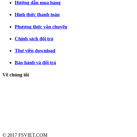
Hướng dẫn mua hàng
Hình thức thanh toán
Phương thức vận chuyển
Chính sách đổi trả
Thư viện download
Bảo hành và đổi trả
Về chúng tôi
Công Ty TNHH FSVIET - FSVIET Company Litmied.
Tên viết tắt: FSVIET CO.,LTD.
Thành lập ngày 14 tháng 06 năm 2010 Đăng ký thay đổi lần thứ
10: ngày 25 tháng 11 năm 2020.
Kinh doanh theo giấy chứng nhận đăng ký kinh doanh số
0104748449 do Sở Kế Hoạch và Đầu Tư Hà Nội cấp phép.
© 2017 FSVIET.COM