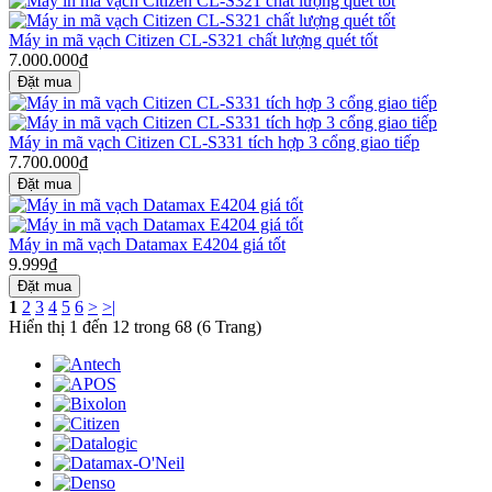
Máy in mã vạch Citizen CL-S321 chất lượng quét tốt
7.000.000₫
Máy in mã vạch Citizen CL-S331 tích hợp 3 cổng giao tiếp
7.700.000₫
Máy in mã vạch Datamax E4204 giá tốt
9.999₫
1
2
3
4
5
6
>
>|
Hiển thị 1 đến 12 trong 68 (6 Trang)