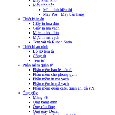
Máy kiểm kho
Máy tính tiền
Màn hình hiển thị
Máy Pos - Máy bán hàng
Thiết bị in ấn
Giấy in hóa đơn
Giấy in mã vạch
Mực in hóa đơn
Mực in mã vạch
Tem vải và Ruban Satin
Thiết bị an ninh
Bộ gỡ tem từ
Cổng từ
Tem từ
Phần mềm quản lý
Phần mềm bán lẻ siêu thị
Phần mềm cho phòng gym
Phần mềm in mã vạch
Phần mềm in mã vạch
Phần mềm quán cafe, quán ăn, trà sữa
Ống giấy
Màng PE
Ống băng dính
Ống cầu lông
Ống giấy Decal