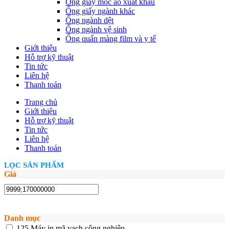
Ống giấy móc áo xuất khẩu
Ống giấy ngành khác
Ống ngành dệt
Ống ngành vệ sinh
Ống quấn màng film và y tế
Giới thiệu
Hỗ trợ kỹ thuật
Tin tức
Liên hệ
Thanh toán
Trang chủ
Giới thiệu
Hỗ trợ kỹ thuật
Tin tức
Liên hệ
Thanh toán
LỌC SẢN PHẨM
Giá
Danh mục
125
Máy in mã vạch công nghiệp