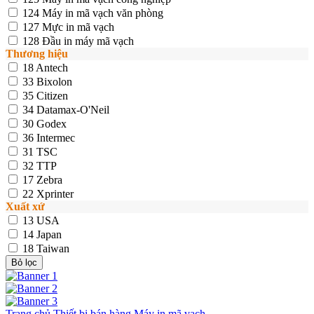
124
Máy in mã vạch văn phòng
127
Mực in mã vạch
128
Đầu in máy mã vạch
Thương hiệu
18
Antech
33
Bixolon
35
Citizen
34
Datamax-O'Neil
30
Godex
36
Intermec
31
TSC
32
TTP
17
Zebra
22
Xprinter
Xuất xứ
13
USA
14
Japan
18
Taiwan
Trang chủ
Thiết bị bán hàng
Máy in mã vạch