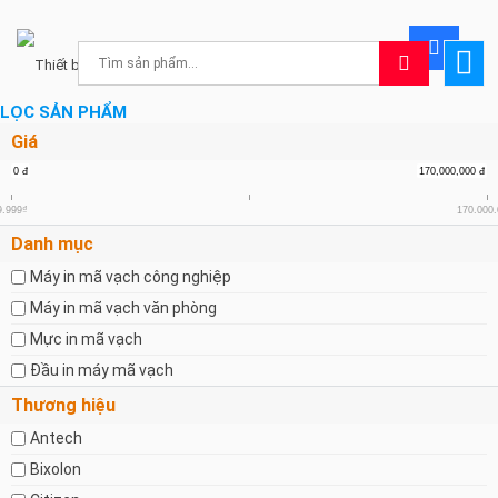
LỌC SẢN PHẨM
Giá
0
đ
170,000,000
đ
9.999₫
170.000
Danh mục
Máy in mã vạch công nghiệp
Máy in mã vạch văn phòng
Mực in mã vạch
Đầu in máy mã vạch
Thương hiệu
Antech
Bixolon