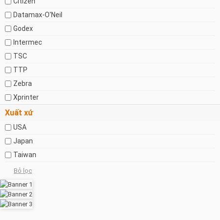
Citizen
Datamax-O'Neil
Godex
Intermec
TSC
TTP
Zebra
Xprinter
Xuất xứ
USA
Japan
Taiwan