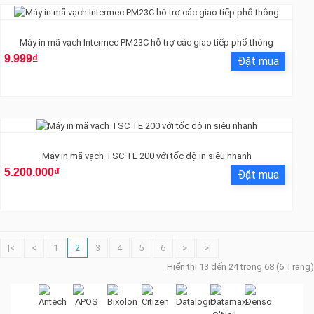
Máy in mã vạch Intermec PM23C hỗ trợ các giao tiếp phổ thông
9.999₫
Máy in mã vạch TSC TE 200 với tốc độ in siêu nhanh
5.200.000₫
|<
<
1
2
3
4
5
6
>
>|
Hiển thị 13 đến 24 trong 68 (6 Trang)