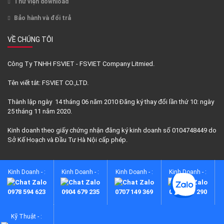
Thư viện download
Bảo hành và đổi trả
VỀ CHÚNG TÔI
Công Ty TNHH FSVIET - FSVIET Company Litmied.
Tên viết tắt: FSVIET CO.,LTD.
Thành lập ngày 14 tháng 06 năm 2010 Đăng ký thay đổi lần thứ 10: ngày
25 tháng 11 năm 2020.
Kinh doanh theo giấy chứng nhận đăng ký kinh doanh số 0104748449 do
Sở Kế Hoạch và Đầu Tư Hà Nội cấp phép.
Kinh Doanh - :
Kinh Doanh - :
Kinh Doanh - :
Kinh Doanh - :
0978 594 623
0904 679 235
0707 149 369
0933 981 290
© 2017 FSVIET.COM
Kỹ Thuật - :