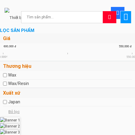
LỌC SẢN PHẨM
Giá
600,000
đ
550,000
đ
9.999₫
550.0
Thương hiệu
Wax
Wax/Resin
Xuất xứ
Japan