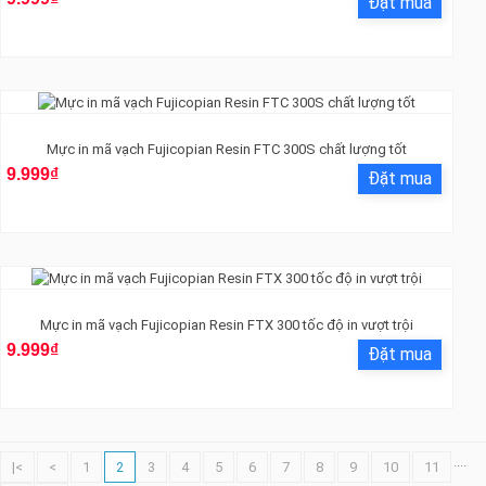
Mực in mã vạch Fujicopian Resin FTC 300S chất lượng tốt
9.999₫
Mực in mã vạch Fujicopian Resin FTX 300 tốc độ in vượt trội
9.999₫
....
|<
<
1
2
3
4
5
6
7
8
9
10
11